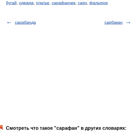
бугай
,
одежда
,
платье
,
сарафанчик
,
саян
,
фальтрок
сарабанда
сарбакан
Смотреть что такое "сарафан" в других словарях: