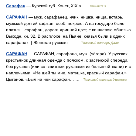
Сарафан
— Курской губ. Конец XIX в …
Википедия
САРАФАН
— муж. сарафанец, нчик, нишка, нища, встарь,
мужской долгий кафтан, особ. покрою. А на государе было
платья... сарафан, дороги яринной цвет, с вишневою обнизью.
Выходн. кн. 32. В расплохе, на Пьяне, князья были в одних
сарафанах. | Женская русская… …
Толковый словарь Даля
САРАФАН
— САРАФАН, сарафана, муж. (särapa). У русских
крестьянок длинная одежда с пояском, с застежкой спереди,
без рукавов (или со вшитыми рукавами из бельевой ткани) и с
наплечьями. «Не шей ты мне, матушка, красный сарафан.»
Цыганов. «Был на ней сарафан… …
Толковый словарь Ушакова