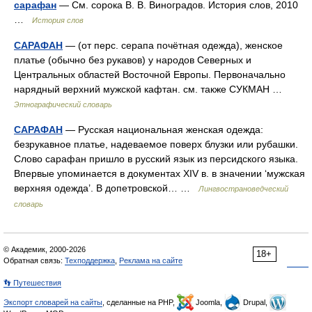
сарафан
— См. сорока В. В. Виноградов. История слов, 2010
…
История слов
САРАФАН
— (от перс. серапа почётная одежда), женское
платье (обычно без рукавов) у народов Северных и
Центральных областей Восточной Европы. Первоначально
нарядный верхний мужской кафтан. см. также СУКМАН …
Этнографический словарь
САРАФАН
— Русская национальная женская одежда:
безрукавное платье, надеваемое поверх блузки или рубашки.
Слово сарафан пришло в русский язык из персидского языка.
Впервые упоминается в документах XIV в. в значении ‘мужская
верхняя одежда’. В допетровской… …
Лингвострановедческий
словарь
© Академик, 2000-2026
18+
Обратная связь:
Техподдержка
,
Реклама на сайте
👣 Путешествия
Экспорт словарей на сайты
, сделанные на PHP,
Joomla,
Drupal,