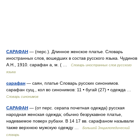
САРАФАН
— (перс.). Длинное женское платье. Словарь
иностранных слов, вошедших в состав русского языка. Чудинов
А.Н., 1910. сарафан а, м. ( …
Словарь иностранных слов русского
языка
сарафан
— саян, платье Словарь русских синонимов.
сарафан сущ., кол во синонимов: 11 • бугай (27) • одежда …
Словарь синонимов
САРАФАН
— (от перс. серапа почетная одежда) русская
народная женская одежда; обычно безрукавное платье,
надеваемое поверх рубахи. В 14 17 вв. сарафаном называли
также верхнюю мужскую одежду …
Большой Энциклопедический
словарь