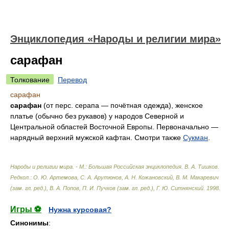
Энциклопедия «Народы и религии мира»
сарафан
Толкование
Перевод
сарафан
сарафан
(от перс. серапа — почётная одежда), женское
платье (обычно без рукавов) у народов Северной и
Центральной областей Восточной Европы. Первоначально —
нарядный верхний мужской кафтан. Смотри также
Сукман
.
Народы и религии мира. - М.: Большая Российская энциклопедия
.
В. А. Тишков.
Редкол.: О. Ю. Артемова, С. А. Арутюнов, А. Н. Кожановский, В. М. Макаревич
(зам. гл. ред.), В. А. Попов, П. И. Пучков (зам. гл. ред.), Г. Ю. Ситнянский
.
1998
.
Игры ⚽
Нужна курсовая?
Синонимы
: